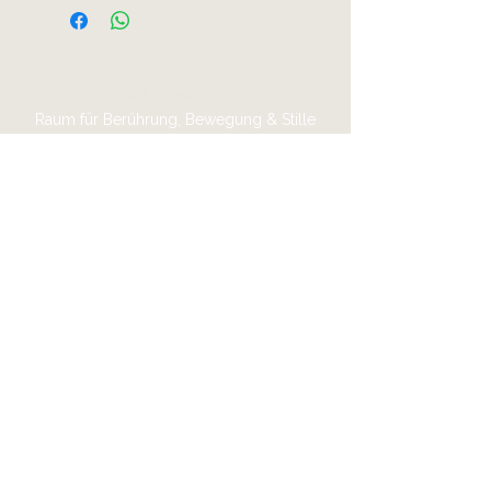
Raum für Berührung, Bewegung & Stille
1:1 Körperarbeit · Yoga · Kurse für Kinder
und Jugendliche
Körperwerk​
Wilhelm-Drapp-Straße 14
76532 Baden-Baden​​
01522 - 155 86 91​
Hallo@meinkoerperwerk.com
Termine nach Vereinbarung ·
Keine
Laufkundschaft
Verbinde dich
5,0⭐ -Bewertung auf
Google