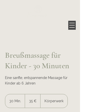
Raum für Berührung, Bewegung & Stille
Breußmassage für
Kinder - 30 Minuten
Eine sanfte, entspannende Massage für
Kinder ab 6 Jahren
35
Euro
30 Min.
3
35 €
Körperwerk
0