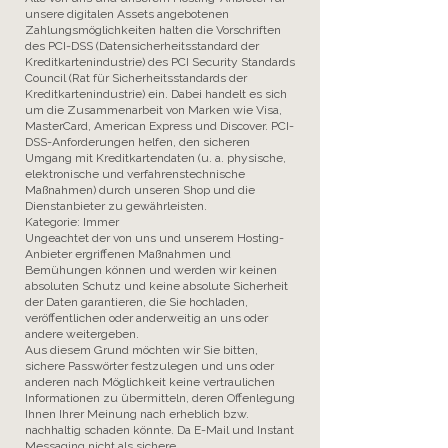
unsere digitalen Assets angebotenen
Zahlungsmöglichkeiten halten die Vorschriften
des PCI-DSS (Datensicherheitsstandard der
Kreditkartenindustrie) des PCI Security Standards
Council (Rat für Sicherheitsstandards der
Kreditkartenindustrie) ein. Dabei handelt es sich
um die Zusammenarbeit von Marken wie Visa,
MasterCard, American Express und Discover. PCI-
DSS-Anforderungen helfen, den sicheren
Umgang mit Kreditkartendaten (u. a. physische,
elektronische und verfahrenstechnische
Maßnahmen) durch unseren Shop und die
Dienstanbieter zu gewährleisten.
Kategorie: Immer
Ungeachtet der von uns und unserem Hosting-
Anbieter ergriffenen Maßnahmen und
Bemühungen können und werden wir keinen
absoluten Schutz und keine absolute Sicherheit
der Daten garantieren, die Sie hochladen,
veröffentlichen oder anderweitig an uns oder
andere weitergeben.
Aus diesem Grund möchten wir Sie bitten,
sichere Passwörter festzulegen und uns oder
anderen nach Möglichkeit keine vertraulichen
Informationen zu übermitteln, deren Offenlegung
Ihnen Ihrer Meinung nach erheblich bzw.
nachhaltig schaden könnte. Da E-Mail und Instant
Messaging nicht als sichere