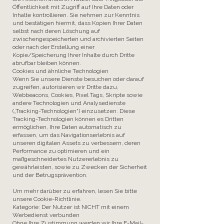
Öffentlichkeit mit Zugriff auf Ihre Daten oder
Inhalte kontrollieren. Sie nehmen zur Kenntnis
und bestätigen hiermit, dass Kopien Ihrer Daten
selbst nach deren Löschung auf
zwischengespeicherten und archivierten Seiten
oder nach der Erstellung einer
Kopie/Speicherung Ihrer Inhalte durch Dritte
abrufbar bleiben können.
Cookies und ähnliche Technologien
Wenn Sie unsere Dienste besuchen oder darauf
zugreifen, autorisieren wir Dritte dazu,
Webbeacons, Cookies, Pixel Tags, Skripte sowie
andere Technologien und Analysedienste
(„Tracking-Technologien“) einzusetzen. Diese
Tracking-Technologien können es Dritten
ermöglichen, Ihre Daten automatisch zu
erfassen, um das Navigationserlebnis auf
unseren digitalen Assets zu verbessern, deren
Performance zu optimieren und ein
maßgeschneidertes Nutzererlebnis zu
gewährleisten, sowie zu Zwecken der Sicherheit
und der Betrugsprävention.
Um mehr darüber zu erfahren, lesen Sie bitte
unsere Cookie-Richtlinie.
Kategorie: Der Nutzer ist NICHT mit einem
Werbedienst verbunden
Ohne Ihre Zustimmung werden wir Ihre E-Mail-