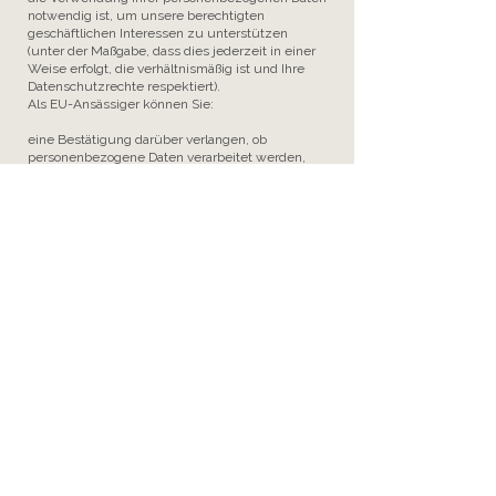
notwendig ist, um unsere berechtigten
geschäftlichen Interessen zu unterstützen
(unter der Maßgabe, dass dies jederzeit in einer
Weise erfolgt, die verhältnismäßig ist und Ihre
Datenschutzrechte respektiert).
Als EU-Ansässiger können Sie:
eine Bestätigung darüber verlangen, ob
personenbezogene Daten verarbeitet werden,
die Sie betreffen, oder nicht, und Zugriff auf Ihre
gespeicherten personenbezogenen Daten sowie
auf bestimmte Zusatzinformationen anfordern;
den Erhalt von personenbezogenen Daten, die
Sie uns bereitgestellt haben, in einem
strukturierten, gängigen und maschinenlesbaren
Format verlangen;
die Berichtigung lhrer personenbezogenen Daten
verlangen, die bei uns gespeichert sind;
die Löschung Ihrer personenbezogenen Daten
verlangen;
der Verarbeitung Ihrer personenbezogenen
Daten durch uns widersprechen;
die Einschränkung der Verarbeitung Ihrer
personenbezogenen Daten verlangen, oder
eine Beschwerde bei einer Aufsichtsbehörde
einreichen.
Bitte beachten Sie jedoch, dass diese Rechte
nicht uneingeschränkt gültig sind und unseren