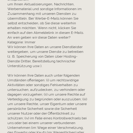
um Ihnen Aktualisierungen, Nachrichten,
Werbematerial und sonstige Informationen im
Zusammenhang mit unseren Diensten zu
übermitteln. Bei Werbe-E-Mails können Sie
selbst entscheiden, ob Sie diese weiterhin
erhalten möchten. Wenn nicht, klicken Sie
einfach auf den Abmeldelink in diesen E-Mails.
An wen geben wir diese Daten weiter?
Kategorie: Immer
Wir können Ihre Daten an unsere Dienstleister
weitergeben, um unsere Dienste zu betreiben
(z. B. Speicherung von Daten über Hosting-
Dienste Dritter, Bereitstellung technischer
Unterstützung usw.).
Wir können Ihre Daten auch unter folgenden
Umständen offenlegen: (i) um rechtswidrige
Aktivitäten oder sonstiges Fehlverhalten zu
untersuchen, aufzudecken, zu verhindern oder
dagegen vorzugehen; (ii) um unsere Rechte auf
Verteidigung zu begründen oder auszuüben; (iii)
um unsere Rechte, unser Eigentum oder unsere
persönliche Sicherheit sowie die Sicherheit
unserer Nutzer oder der Öffentlichkeit zu
schützen; (iv) im Falle eines Kontrollwechsels bei
uns oder bei einem unserer verbundenen
Unternehmen (im Wege einer Verschmelzung,
des Erwerbs oder Kaufs (im Wesentlichen) aller