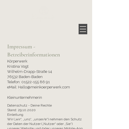
Raum für Berührung, Bewegung & Stille
Impressum -
Betreiberinformationen
Körperwerk
Kristina Vogt
Wilhelm-Drapp-Straße 14
76532 Baden-Baden
Telefon:
01522-155 86 91
eMail:
Hallo@meinkoerperwerk.com
Kleinunternehmerin
Datenschutz - Deine Rechte
Stand:
29.10.2020
Einleitung
Wir („wir“, „uns“, „unser/e“) nehmen den Schutz
der Daten der Nutzer („Nutzer“ oder „Sie“)
unserer Website und/oder unseres Mobile-App