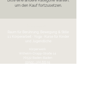
Bitte eine andere Kategorie wählen,
um den Kauf fortzusetzen.
Raum für Berührung, Bewegung & Stille
1:1 Körperarbeit · Yoga · Kurse für Kinder
und Jugendliche
Körperwerk​
Wilhelm-Drapp-Straße 14
76532 Baden-Baden​​
01522 - 155 86 91​
Hallo@meinkoerperwerk.com
Termine nach Vereinbarung ·
Keine
Laufkundschaft
Verbinde dich