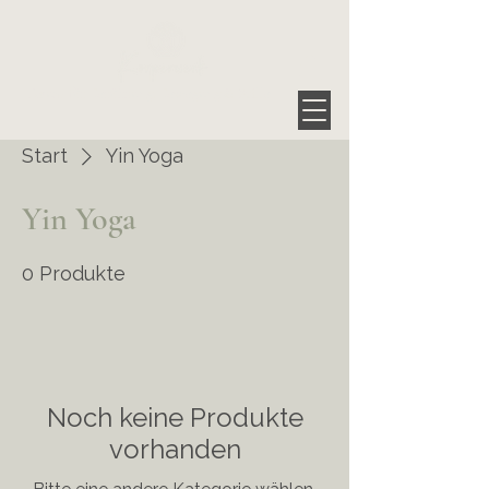
Raum für Berührung, Bewegung & Stille
Start
Yin Yoga
Yin Yoga
0 Produkte
Noch keine Produkte
vorhanden